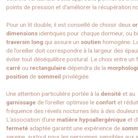
points de pression et d’améliorer la récupération n
Pour un lit double, il est conseillé de choisir deux
or
dimensions
identiques pour chaque dormeur, ou b
traversin
long
qui assure un
soutien
homogène. La
de l’oreiller doit correspondre à la largeur des épa
éviter tout déséquilibre postural. Le choix entre un
carré
ou
rectangulaire
dépendra de la
morpholog
position
de
sommeil
privilégiée.
Une attention particulière portée à la
densité
et au
garnissage
de l’oreiller optimise le
confort
et réduit
fréquence des réveils nocturnes liés à des douleurs
L’association d’une
matière
hypoallergénique
et d
fermeté
adaptée garantit une expérience de
somm
sereine, surtout pour les personnes sensibles aux a