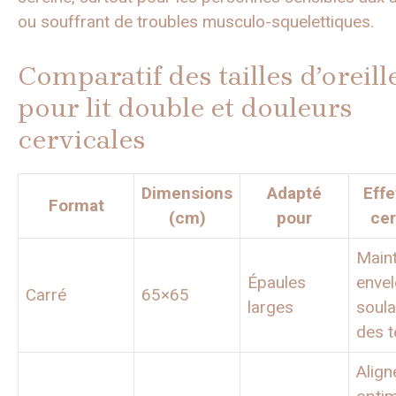
ou souffrant de troubles musculo-squelettiques.
Comparatif des tailles d’oreill
pour lit double et douleurs
cervicales
Dimensions
Adapté
Effe
Format
(cm)
pour
cer
Maint
Épaules
envel
Carré
65×65
larges
soul
des t
Alig