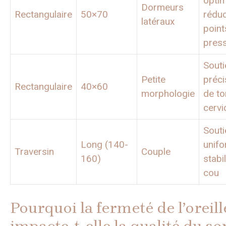
optim
Dormeurs
Rectangulaire
50×70
réduc
latéraux
point
pres
Souti
Petite
préci
Rectangulaire
40×60
morphologie
de to
cervi
Souti
Long (140-
unifo
Traversin
Couple
160)
stabi
cou
Pourquoi la fermeté de l’oreill