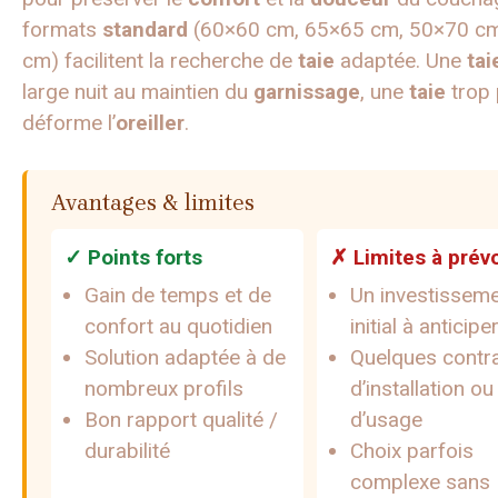
formats
standard
(60×60 cm, 65×65 cm, 50×70 c
cm) facilitent la recherche de
taie
adaptée. Une
tai
large nuit au maintien du
garnissage
, une
taie
trop 
déforme l’
oreiller
.
Avantages & limites
✓ Points forts
✗ Limites à prévo
Gain de temps et de
Un investissem
confort au quotidien
initial à anticipe
Solution adaptée à de
Quelques contra
nombreux profils
d’installation ou
Bon rapport qualité /
d’usage
durabilité
Choix parfois
complexe sans