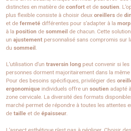
distinctes en matière de
confort
et de
soutien
. L’o
plus flexible consiste à choisir deux
oreillers
de
di
et de
fermeté
différentes pour s’adapter à la
morp
à la
position
de
sommeil
de chacun. Cette solution
un
ajustement
personnalisé sans compromis sur la
du
sommeil
.
L’utilisation d’un
traversin
long
peut convenir si les
personnes dorment majoritairement dans la mêm
Pour des besoins spécifiques, privilégier des
oreill
ergonomique
individuels offre un
soutien
adapté 
zone cervicale. La diversité des formats disponible
marché permet de répondre à toutes les attentes e
de
taille
et de
épaisseur
.
L’aspect esthétique n’est pas à négliger. Choisir de