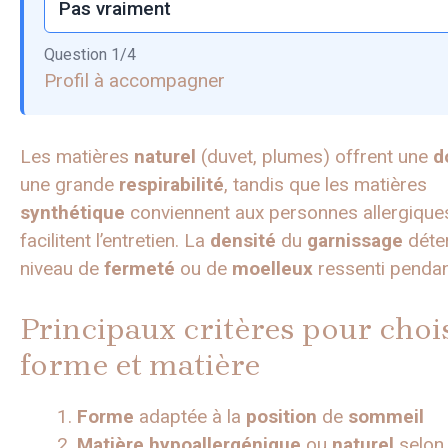
Pas vraiment
Question
1
/
4
Profil à accompagner
Les matières
naturel
(duvet, plumes) offrent une
d
une grande
respirabilité
, tandis que les matières
synthétique
conviennent aux personnes allergique
facilitent l’entretien. La
densité
du
garnissage
déter
niveau de
fermeté
ou de
moelleux
ressenti pendant
Principaux critères pour choi
forme et matière
Forme
adaptée à la
position
de
sommeil
Matière
hypoallergénique
ou
naturel
selon 