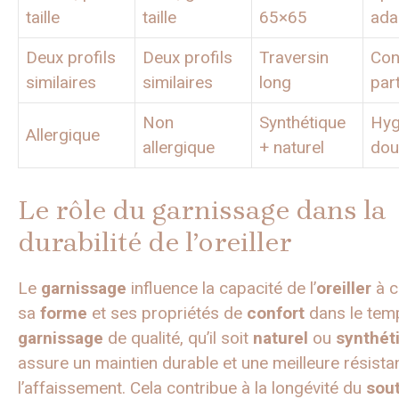
taille
taille
65×65
ada
Deux profils
Deux profils
Traversin
Con
similaires
similaires
long
par
Non
Synthétique
Hyg
Allergique
allergique
+ naturel
dou
Le rôle du garnissage dans la
durabilité de l’oreiller
Le
garnissage
influence la capacité de l’
oreiller
à c
sa
forme
et ses propriétés de
confort
dans le tem
garnissage
de qualité, qu’il soit
naturel
ou
synthét
assure un maintien durable et une meilleure résista
l’affaissement. Cela contribue à la longévité du
sou