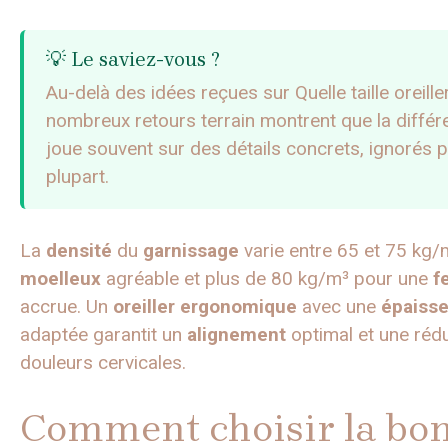
💡 Le saviez-vous ?
Au-delà des idées reçues sur Quelle taille oreille
nombreux retours terrain montrent que la différ
joue souvent sur des détails concrets, ignorés p
plupart.
La
densité
du
garnissage
varie entre 65 et 75 kg/
moelleux
agréable et plus de 80 kg/m³ pour une
f
accrue. Un
oreiller
ergonomique
avec une
épaisse
adaptée garantit un
alignement
optimal et une réd
douleurs cervicales.
Comment choisir la bo