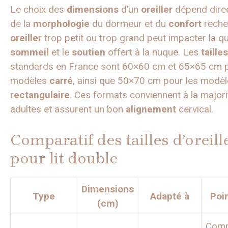
Le choix des
dimensions
d’un
oreiller
dépend dire
de la
morphologie
du dormeur et du
confort
reche
oreiller
trop petit ou trop grand peut impacter la qu
sommeil
et le
soutien
offert à la nuque. Les
tailles
standards en France sont 60×60 cm et 65×65 cm p
modèles
carré
, ainsi que 50×70 cm pour les modè
rectangulaire
. Ces formats conviennent à la major
adultes et assurent un bon
alignement
cervical.
Comparatif des tailles d’oreill
pour lit double
Dimensions
Type
Adapté à
Poin
(cm)
Compa