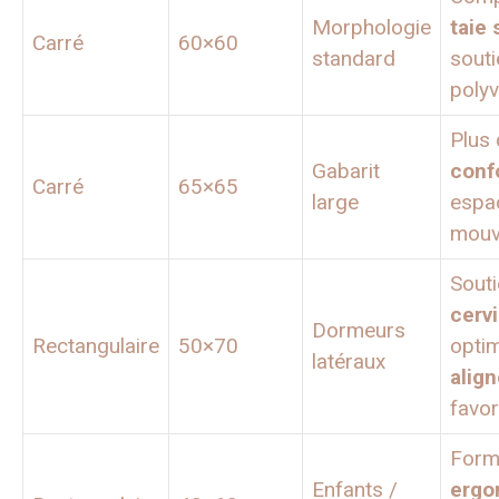
Morphologie
taie
Carré
60×60
standard
souti
polyv
Plus
Gabarit
conf
Carré
65×65
large
espa
mouv
Sout
cerv
Dormeurs
Rectangulaire
50×70
optim
latéraux
alig
favor
Form
Enfants /
ergo