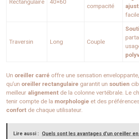
Rectangulaire
40×60
compacité
ajus
facil
Sout
parta
Traversin
Long
Couple
usag
poly
Un
oreiller
carré
offre une sensation enveloppante,
qu’un
oreiller
rectangulaire
garantit un
soutien
cib
meilleur
alignement
de la colonne vertébrale. Le ch
tenir compte de la
morphologie
et des préférence
confort
de chaque utilisateur.
Lire aussi :
Quels sont les avantages d’un oreiller en 