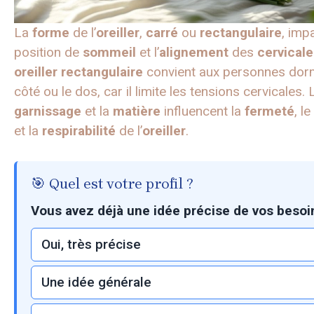
La
forme
de l’
oreiller
,
carré
ou
rectangulaire
, imp
position de
sommeil
et l’
alignement
des
cervicale
oreiller
rectangulaire
convient aux personnes dorm
côté ou le dos, car il limite les tensions cervicales. 
garnissage
et la
matière
influencent la
fermeté
, le
et la
respirabilité
de l’
oreiller
.
🎯 Quel est votre profil ?
Vous avez déjà une idée précise de vos besoi
Oui, très précise
Une idée générale