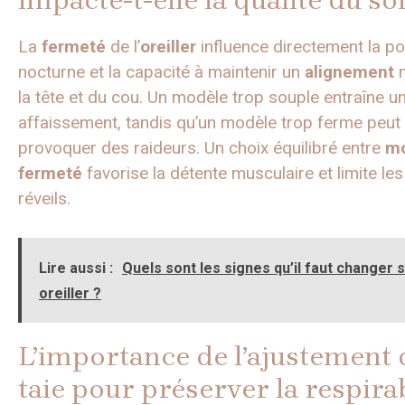
impacte-t-elle la qualité du s
La
fermeté
de l’
oreiller
influence directement la p
nocturne et la capacité à maintenir un
alignement
n
la tête et du cou. Un modèle trop souple entraîne u
affaissement, tandis qu’un modèle trop ferme peut
provoquer des raideurs. Un choix équilibré entre
mo
fermeté
favorise la détente musculaire et limite le
réveils.
Lire aussi :
Quels sont les signes qu’il faut changer 
oreiller ?
L’importance de l’ajustement 
taie pour préserver la respirab