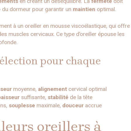
lements
en créant un déséquilibre. La
fermeté
doit
e
du dormeur pour garantir un
maintien
optimal.
ent à un oreiller en mousse viscoélastique, qui offre
es muscles cervicaux. Ce type d’oreiller épouse les
ofonde.
sélection pour chaque
sseur
moyenne,
alignement
cervical optimal
paisseur
suffisante,
stabilité
de la tête
ans,
souplesse
maximale,
douceur
accrue
leurs oreillers à