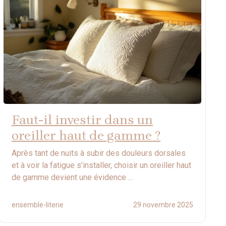
Faut-il investir dans un
oreiller haut de gamme ?
Après tant de nuits à subir des douleurs dorsales
et à voir la fatigue s’installer, choisir un oreiller haut
de gamme devient une évidence ...
ensemble-literie
29 novembre 2025