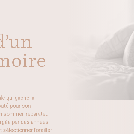
d’un
moire
le qui gâche la
puté pour son
d’un sommeil réparateur
forgée par des années
sélectionner l’oreiller