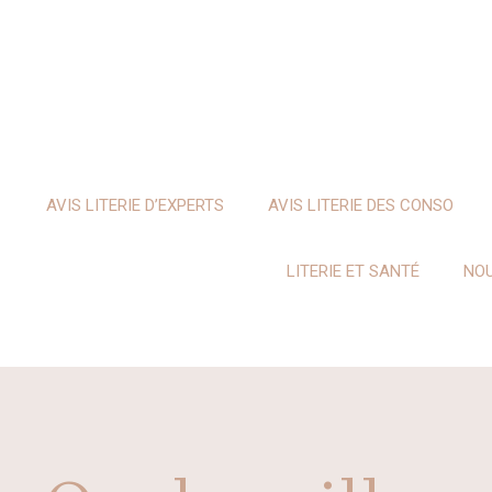
Aller
au
contenu
AVIS LITERIE D’EXPERTS
AVIS LITERIE DES CONSO
LITERIE ET SANTÉ
NOU