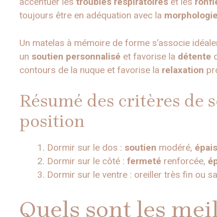
accentuer les
troubles respiratoires
et les
ronf
toujours être en adéquation avec la
morphologi
Un matelas à mémoire de forme s’associe idéalem
un
soutien personnalisé
et favorise la
détente
d
contours de la nuque et favorise la
relaxation
pr
Résumé des critères de 
position
Dormir sur le dos :
soutien
modéré,
épai
Dormir sur le côté :
fermeté
renforcée,
é
Dormir sur le ventre : oreiller très fin ou s
Quels sont les meil