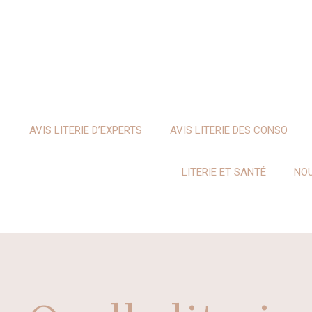
Aller
au
contenu
AVIS LITERIE D’EXPERTS
AVIS LITERIE DES CONSO
LITERIE ET SANTÉ
NOU