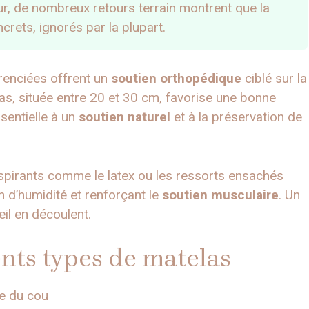
our, de nombreux retours terrain montrent que la
crets, ignorés par la plupart.
renciées offrent un
soutien orthopédique
ciblé sur la
las, située entre 20 et 30 cm, favorise une bonne
ssentielle à un
soutien naturel
et à la préservation de
espirants comme le latex ou les ressorts ensachés
on d’humidité et renforçant le
soutien musculaire
. Un
il en découlent.
ents types de matelas
me du cou