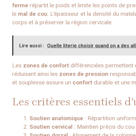
ferme
répartit le poids et limite les points de p
le
mal de cou
. L’épaisseur et la densité du mate
corps et à préserver la région cervicale.
Lire aussi :
Quelle literie choisir quand on a des al
Les
zones de confort
différenciées permettent d
réduisant ainsi les
zones de pression
responsab
et souplesse assure un
confort
durable et une me
Les critères essentiels d
Soutien anatomique
: Répartition unifor
Soutien cervical
: Maintien précis du cou
Soutien dorsal
: Alignement de la colonne